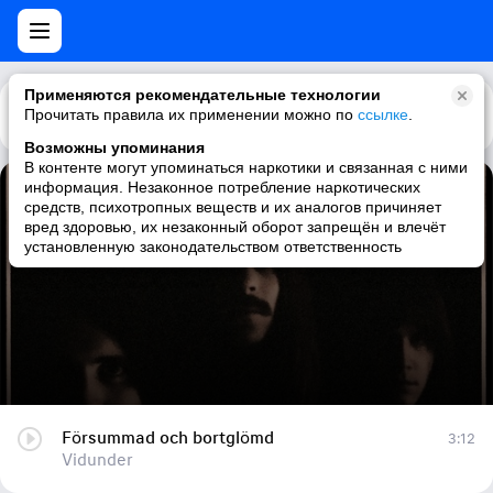
Применяются рекомендательные технологии
Прочитать правила их применении можно по
Каталог
Рекомендации
ссылке
.
Возможны упоминания
В контенте могут упоминаться наркотики и связанная с ними
информация. Незаконное потребление наркотических
Försummad och bortglömd
средств, психотропных веществ и их аналогов причиняет
вред здоровью, их незаконный оборот запрещён и влечёт
Vidunder
установленную законодательством ответственность
Försummad och bortglömd
3:12
Vidunder