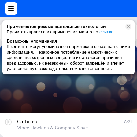
Применяются рекомендательные технологии
Прочитать правила их применении можно по
Каталог
Рекомендации
ссылке
.
Возможны упоминания
В контенте могут упоминаться наркотики и связанная с ними
информация. Незаконное потребление наркотических
Cathouse
средств, психотропных веществ и их аналогов причиняет
вред здоровью, их незаконный оборот запрещён и влечёт
Vince Hawkins & Company Slave
установленную законодательством ответственность
Cathouse
8:21
Vince Hawkins & Company Slave