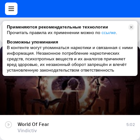
Применяются рекомендательные технологии
Прочитать правила их применении можно по
Каталог
Рекомендации
ссылке
.
Возможны упоминания
В контенте могут упоминаться наркотики и связанная с ними
информация. Незаконное потребление наркотических
World Of Fear
средств, психотропных веществ и их аналогов причиняет
вред здоровью, их незаконный оборот запрещён и влечёт
Vindictiv
установленную законодательством ответственность
World Of Fear
5:02
Vindictiv