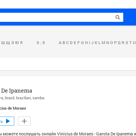
Ш
Щ
Э
Ю
Я
0 .. 9
A
B
C
D
E
F
G
H
I
J
K
L
M
N
O
P
Q
R
S
T
U
a De Ipanema
va
brasil
brazilian
samba
icius de Moraes
ть
 можете послушать онлайн Vinicius de Moraes - Garota De Ipanema 