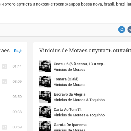
и этого артиста и похожие треки жанров bossa nova, brasil, brazili
Музыка похожая на Vinicius de Moraes - Garota De Ipanema
Vinicius de Moraes слушать онлай
Ещё
Сваты 6 (6-й сезон, 13-я серия)
01:44
Vinicius de Moraes
Tomara (Ojalá)
03:09
Vinicius de Moraes
Escravo da Alegria
03:50
Vinicius de Moraes & Toquinho
Carta Ao Tom 74
09:38
Vinicius de Moraes & Toquinho
Garota De Ipanema
03:59
Vinicius de Moraes