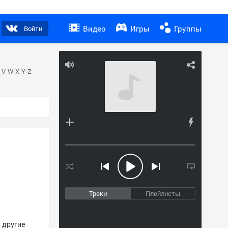
Видео
Игры
Группы
Войти
V
W
X
Y
Z
Треки
Плейлисты
и другие