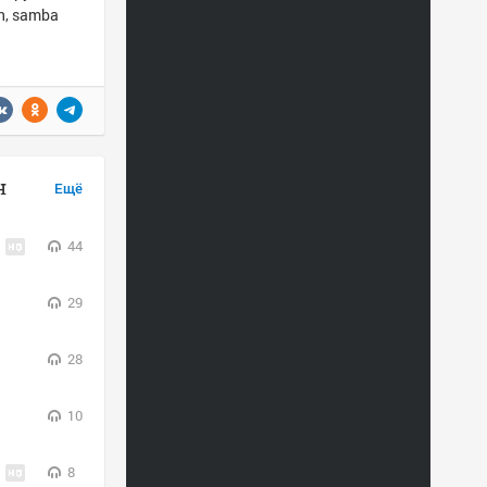
an, samba
н
Ещё
44
29
28
10
8