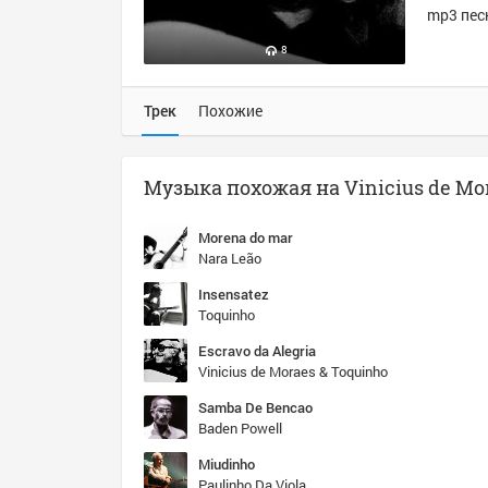
mp3 песн
8
Трек
Похожие
Morena do mar
Nara Leão
Insensatez
Toquinho
Escravo da Alegria
Vinicius de Moraes & Toquinho
Samba De Bencao
Baden Powell
Miudinho
Paulinho Da Viola