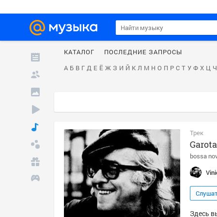
КАТАЛОГ
ПОСЛЕДНИЕ ЗАПРОСЫ
А
Б
В
Г
Д
Е
Ё
Ж
З
И
Й
К
Л
М
Н
О
П
Р
С
Т
У
Ф
Х
Ц
Ч
Трек
Garot
bossa no
Vin
Слуша
Здесь вы