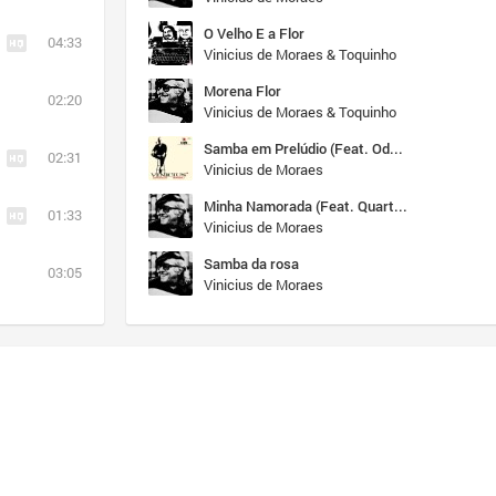
O Velho E a Flor
04:33
Vinicius de Moraes & Toquinho
Morena Flor
02:20
Vinicius de Moraes & Toquinho
Samba em Prelúdio (Feat. Odette Lara)
02:31
Vinicius de Moraes
Minha Namorada (Feat. Quarteto em Cy)
01:33
Vinicius de Moraes
Samba da rosa
03:05
Vinicius de Moraes