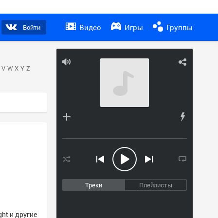
Видео
Игры
Группы
Войти
V
W
X
Y
Z
Треки
Плейлисты
ght и другие