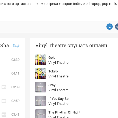
и этого артиста и похожие треки жанров indie, electropop, pop rock, 
Музыка похожая на Vinyl Theatre - Shaking In The Dead Of Night
Vinyl Theatre слушать онлайн
Ещё
Gold
03:30
Vinyl Theatre
Tokyo
04:11
Vinyl Theatre
Stay
03:39
Vinyl Theatre
If You Say So
02:59
Vinyl Theatre
The Rhythm Of Night
03:41
Vinyl Theatre