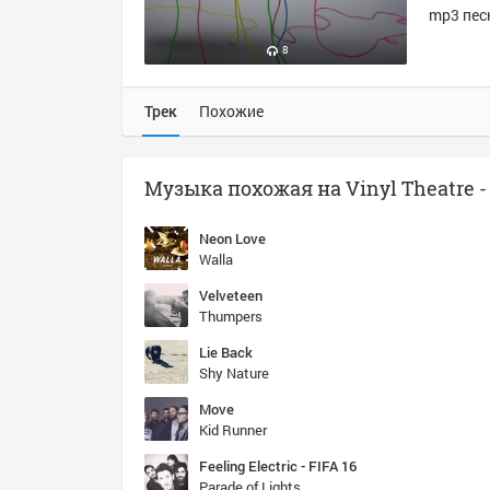
mp3 песн
8
Трек
Похожие
Neon Love
Walla
Velveteen
Thumpers
Lie Back
Shy Nature
Move
Kid Runner
Feeling Electric - FIFA 16
Parade of Lights