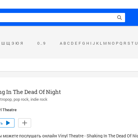
Ш
Щ
Э
Ю
Я
0 .. 9
A
B
C
D
E
F
G
H
I
J
K
L
M
N
O
P
Q
R
S
T
U
g In The Dead Of Night
ctropop
pop rock
indie rock
yl Theatre
ть
 можете послушать онлайн Vinyl Theatre - Shaking In The Dead Of Ni