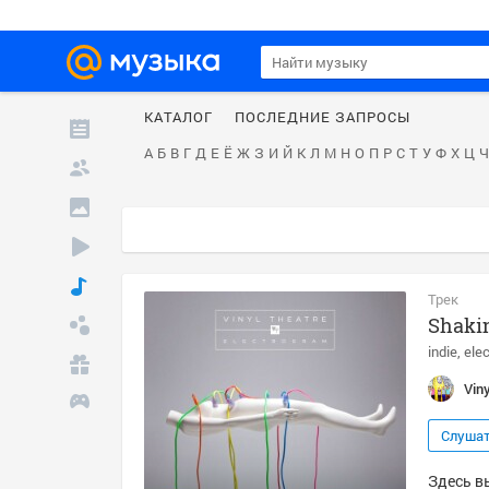
КАТАЛОГ
ПОСЛЕДНИЕ ЗАПРОСЫ
А
Б
В
Г
Д
Е
Ё
Ж
З
И
Й
К
Л
М
Н
О
П
Р
С
Т
У
Ф
Х
Ц
Ч
Трек
Shakin
indie
ele
Vin
Слуша
Здесь вы