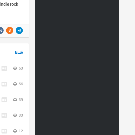
indie rock
Ещё
63
56
39
33
12