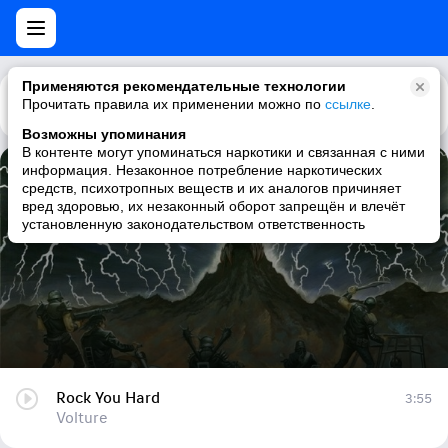
Применяются рекомендательные технологии
Прочитать правила их применении можно по
Каталог
Рекомендации
ссылке
.
Возможны упоминания
В контенте могут упоминаться наркотики и связанная с ними
информация. Незаконное потребление наркотических
Rock You Hard
средств, психотропных веществ и их аналогов причиняет
вред здоровью, их незаконный оборот запрещён и влечёт
Volture
установленную законодательством ответственность
Rock You Hard
3:55
Volture