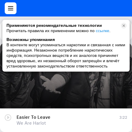
Применяются рекомендательные технологии
Прочитать правила их применении можно по
Каталог
Рекомендации
ссылке
.
Возможны упоминания
В контенте могут упоминаться наркотики и связанная с ними
информация. Незаконное потребление наркотических
Easier To Leave
средств, психотропных веществ и их аналогов причиняет
вред здоровью, их незаконный оборот запрещён и влечёт
We Are Harlot
установленную законодательством ответственность
Easier To Leave
3:22
We Are Harlot