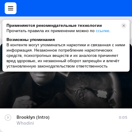
Применяются рекомендательные технологии
Прочитать правила их применении можно по
Каталог
Рекомендации
ссылке
.
Возможны упоминания
В контенте могут упоминаться наркотики и связанная с ними
информация. Незаконное потребление наркотических
Brooklyn (Intro)
средств, психотропных веществ и их аналогов причиняет
вред здоровью, их незаконный оборот запрещён и влечёт
Whodini
установленную законодательством ответственность
Brooklyn (Intro)
0:05
Whodini