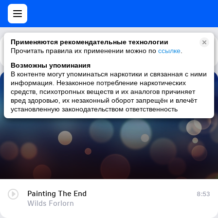
Применяются рекомендательные технологии
Прочитать правила их применении можно по
Каталог
Рекомендации
ссылке
.
Возможны упоминания
В контенте могут упоминаться наркотики и связанная с ними
информация. Незаконное потребление наркотических
Painting The End
средств, психотропных веществ и их аналогов причиняет
вред здоровью, их незаконный оборот запрещён и влечёт
Wilds Forlorn
установленную законодательством ответственность
Painting The End
8:53
Wilds Forlorn