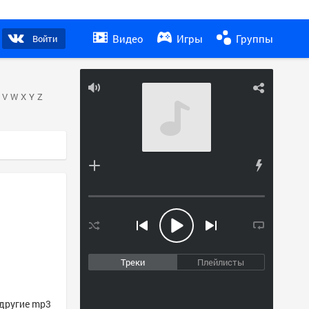
Видео
Игры
Группы
Войти
V
W
X
Y
Z
Треки
Плейлисты
 другие mp3