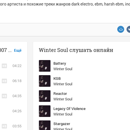
ого артиста и похожие треки жанров dark electro, ebm, harsh ebm, ind
Музыка похожая на Winter Soul - 2007 Reactor {full album}
Winter Soul слушать онлайн
Ещё
Battery
04:22
Winter Soul
KGB
06:18
Winter Soul
Reactor
04:35
Winter Soul
Legacy Of Violence
04:26
Winter Soul
Stargazer
03:55
Winter Soul