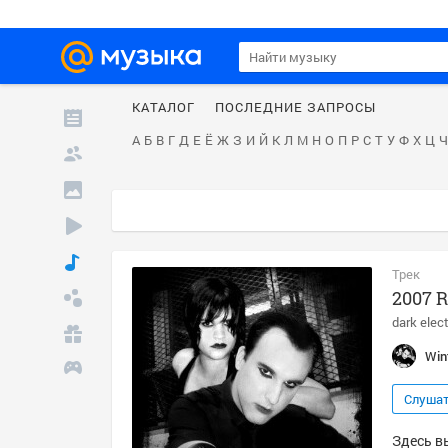
КАТАЛОГ
ПОСЛЕДНИЕ ЗАПРОСЫ
А
Б
В
Г
Д
Е
Ё
Ж
З
И
Й
К
Л
М
Н
О
П
Р
С
Т
У
Ф
Х
Ц
Ч
Трек
2007 R
dark elec
Win
Слуша
Здесь вы