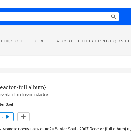
Ш
Щ
Э
Ю
Я
0 .. 9
A
B
C
D
E
F
G
H
I
J
K
L
M
N
O
P
Q
R
S
T
U
eactor {full album}
tro
ebm
harsh ebm
industrial
ter Soul
ть
 можете послушать онлайн Winter Soul - 2007 Reactor {full album} и