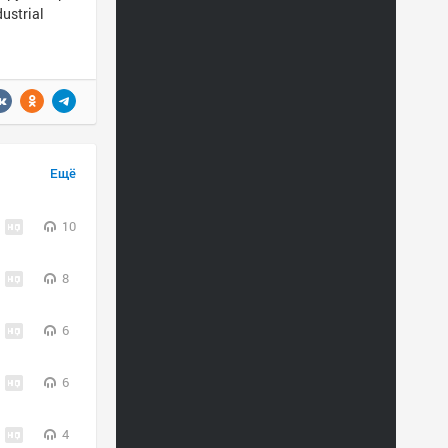
ustrial
Ещё
10
8
6
6
4