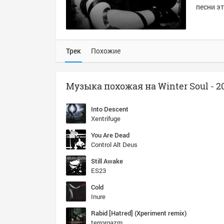
песни эт
Трек
Похожие
Into Descent
Xentrifuge
You Are Dead
Control Alt Deus
Still Awake
ES23
Cold
Inure
Rabid [Hatred] (Xperiment remix)
terrorgazm