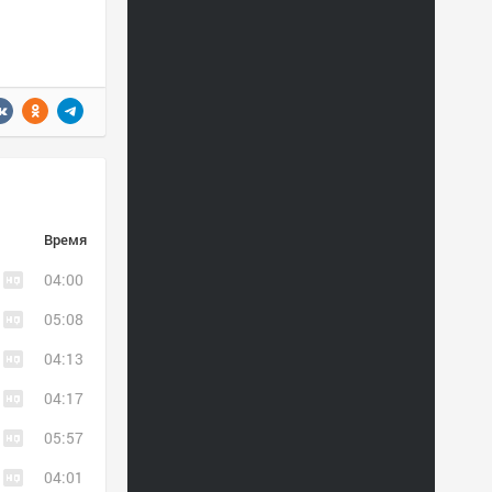
Время
04:00
05:08
04:13
04:17
05:57
04:01