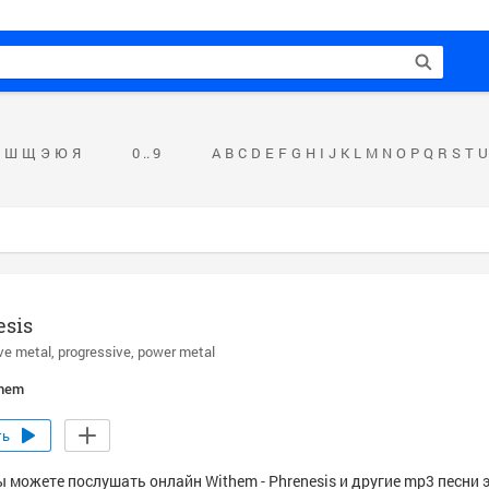
Ш
Щ
Э
Ю
Я
0 .. 9
A
B
C
D
E
F
G
H
I
J
K
L
M
N
O
P
Q
R
S
T
U
esis
ve metal
progressive
power metal
hem
ть
ы можете послушать онлайн Withem - Phrenesis и другие mp3 песни 