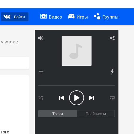
Видео
Игры
Группы
Войти
V
W
X
Y
Z
Треки
Плейлисты
этого