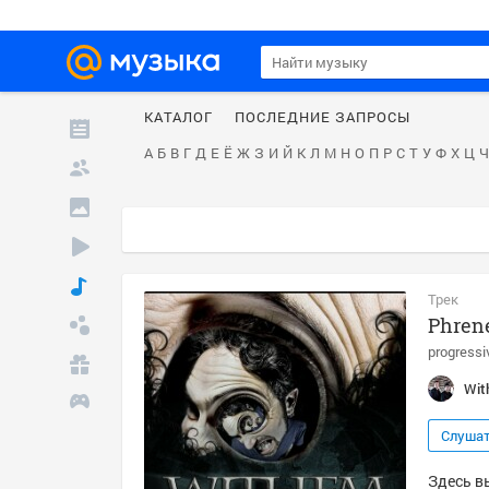
КАТАЛОГ
ПОСЛЕДНИЕ ЗАПРОСЫ
А
Б
В
Г
Д
Е
Ё
Ж
З
И
Й
К
Л
М
Н
О
П
Р
С
Т
У
Ф
Х
Ц
Ч
Трек
Phren
progressi
Wit
Слуша
Здесь в