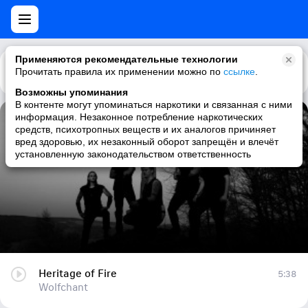
Применяются рекомендательные технологии
Прочитать правила их применении можно по
Каталог
Рекомендации
ссылке
.
Возможны упоминания
В контенте могут упоминаться наркотики и связанная с ними
информация. Незаконное потребление наркотических
Heritage of Fire
средств, психотропных веществ и их аналогов причиняет
вред здоровью, их незаконный оборот запрещён и влечёт
Wolfchant
установленную законодательством ответственность
Heritage of Fire
5:38
Wolfchant