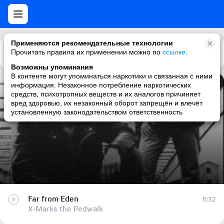
Применяются рекомендательные технологии
Прочитать правила их применении можно по
Каталог
Рекомендации
ссылке
.
Возможны упоминания
В контенте могут упоминаться наркотики и связанная с ними
информация. Незаконное потребление наркотических
Far from Eden
средств, психотропных веществ и их аналогов причиняет
вред здоровью, их незаконный оборот запрещён и влечёт
X-Marks the Pedwalk
установленную законодательством ответственность
Far from Eden
5:32
X-Marks the Pedwalk