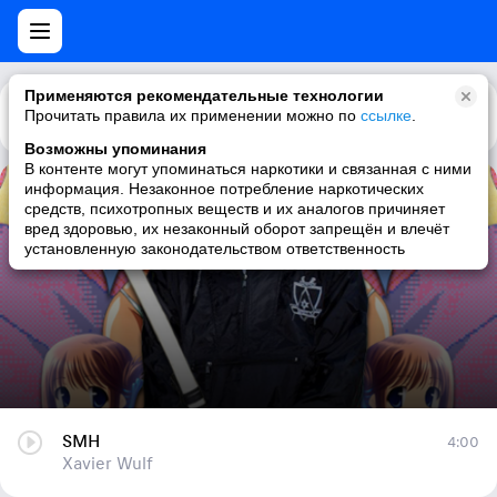
Применяются рекомендательные технологии
Прочитать правила их применении можно по
Каталог
Рекомендации
ссылке
.
Возможны упоминания
В контенте могут упоминаться наркотики и связанная с ними
информация. Незаконное потребление наркотических
SMH
средств, психотропных веществ и их аналогов причиняет
вред здоровью, их незаконный оборот запрещён и влечёт
Xavier Wulf
установленную законодательством ответственность
SMH
4:00
Xavier Wulf