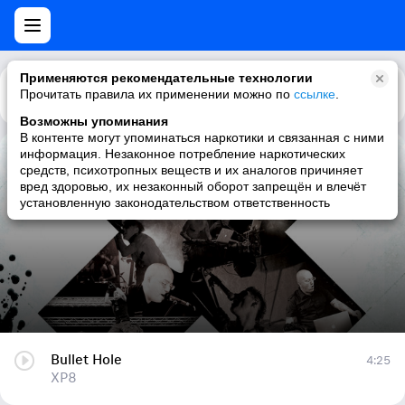
Применяются рекомендательные технологии
Прочитать правила их применении можно по
Каталог
Рекомендации
ссылке
.
Возможны упоминания
В контенте могут упоминаться наркотики и связанная с ними
информация. Незаконное потребление наркотических
Bullet Hole
средств, психотропных веществ и их аналогов причиняет
вред здоровью, их незаконный оборот запрещён и влечёт
XP8
установленную законодательством ответственность
Bullet Hole
4:25
XP8