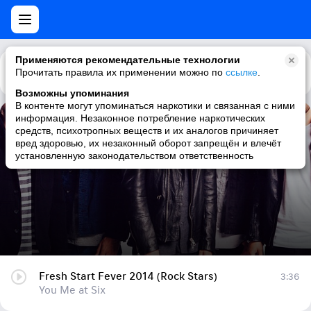
Применяются рекомендательные технологии
Прочитать правила их применении можно по
Каталог
Рекомендации
ссылке
.
Возможны упоминания
В контенте могут упоминаться наркотики и связанная с ними
информация. Незаконное потребление наркотических
Fresh Start Fever 2014 (Rock Stars)
средств, психотропных веществ и их аналогов причиняет
вред здоровью, их незаконный оборот запрещён и влечёт
You Me at Six
установленную законодательством ответственность
Fresh Start Fever 2014 (Rock Stars)
3:36
You Me at Six