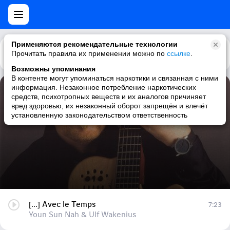
Применяются рекомендательные технологии
Прочитать правила их применении можно по
Каталог
Рекомендации
ссылке
.
Возможны упоминания
В контенте могут упоминаться наркотики и связанная с ними
информация. Незаконное потребление наркотических
[...] Avec le Temps
средств, психотропных веществ и их аналогов причиняет
вред здоровью, их незаконный оборот запрещён и влечёт
Youn Sun Nah & Ulf Wakenius
установленную законодательством ответственность
[...] Avec le Temps
7:23
Youn Sun Nah & Ulf Wakenius