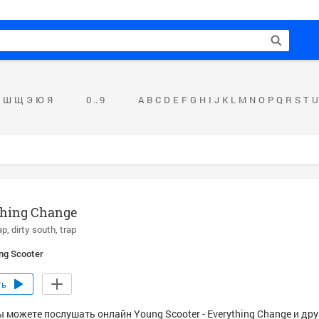
Ш
Щ
Э
Ю
Я
0 .. 9
A
B
C
D
E
F
G
H
I
J
K
L
M
N
O
P
Q
R
S
T
U
thing Change
ap
dirty south
trap
ng Scooter
ть
ы можете послушать онлайн Young Scooter - Everything Change и др