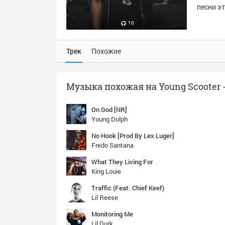
песни эт
10
Трек
Похожие
On God [NR]
Young Dolph
No Hook [Prod By Lex Luger]
Fredo Santana
What They Living For
King Louie
Traffic (Feat. Chief Keef)
Lil Reese
Monitoring Me
Lil Durk