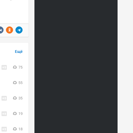
Ещё
75
55
35
19
18