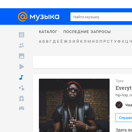
КАТАЛОГ
ПОСЛЕДНИЕ ЗАПРОСЫ
А
Б
В
Г
Д
Е
Ё
Ж
З
И
Й
К
Л
М
Н
О
П
Р
С
Т
У
Ф
Х
Ц
Ч
Трек
Every
hip-hop
r
You
Слуша
Здесь в