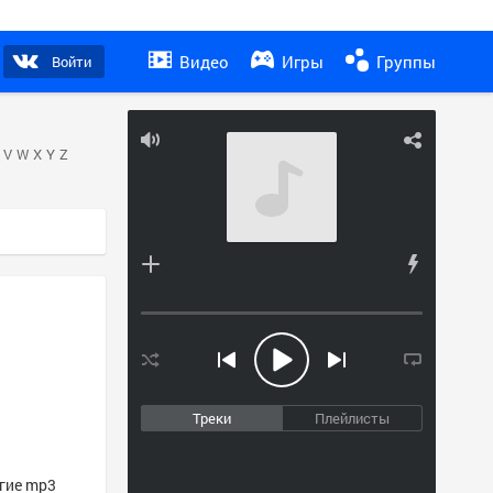
Видео
Игры
Группы
Войти
V
W
X
Y
Z
Треки
Плейлисты
угие mp3