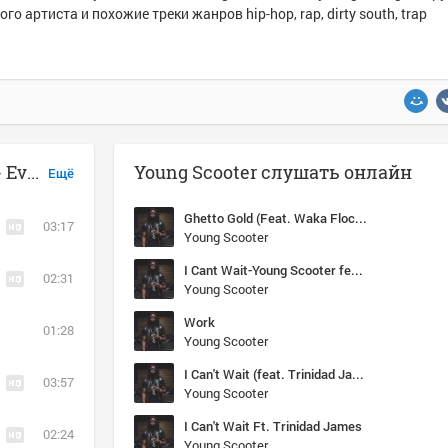
ого артиста и похожие треки жанров hip-hop, rap, dirty south, trap
Музыка похожая на Young Scooter - Everything Change
Young Scooter слушать онлайн
Ещё
Ghetto Gold (Feat. Waka Flocka)
03:17
Young Scooter
I Cant Wait-Young Scooter feat. Trinidad James
02:31
Young Scooter
Work
01:28
Young Scooter
I Can't Wait (feat. Trinidad James)
03:57
Young Scooter
I Can't Wait Ft. Trinidad James
02:24
Young Scooter