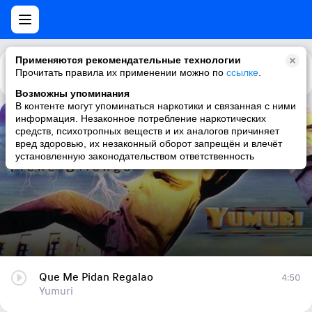
Применяются рекомендательные технологии
Прочитать правила их применении можно по
Каталог
Рекомендации
ссылке
.
Возможны упоминания
В контенте могут упоминаться наркотики и связанная с ними
информация. Незаконное потребление наркотических
Que Me Pidan Regalao
средств, психотропных веществ и их аналогов причиняет
вред здоровью, их незаконный оборот запрещён и влечёт
Yumuri
установленную законодательством ответственность
Que Me Pidan Regalao
4:50
Yumuri