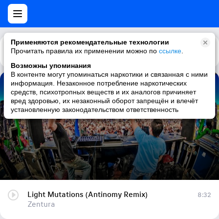
Применяются рекомендательные технологии
Прочитать правила их применении можно по
Каталог
Рекомендации
ссылке
.
Возможны упоминания
В контенте могут упоминаться наркотики и связанная с ними
информация. Незаконное потребление наркотических
Light Mutations (Antinomy Remix)
средств, психотропных веществ и их аналогов причиняет
вред здоровью, их незаконный оборот запрещён и влечёт
Zentura
установленную законодательством ответственность
Light Mutations (Antinomy Remix)
8:32
Zentura