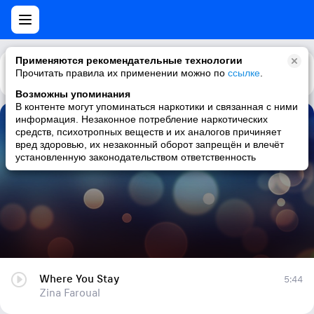
Применяются рекомендательные технологии
Прочитать правила их применении можно по
Каталог
Рекомендации
ссылке
.
Возможны упоминания
В контенте могут упоминаться наркотики и связанная с ними
информация. Незаконное потребление наркотических
Where You Stay
средств, психотропных веществ и их аналогов причиняет
вред здоровью, их незаконный оборот запрещён и влечёт
Zina Faroual
установленную законодательством ответственность
Where You Stay
5:44
Zina Faroual