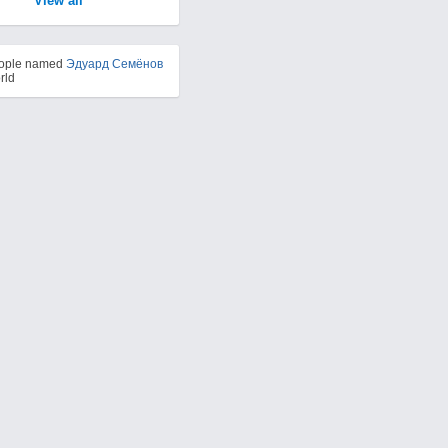
View all
eople named
Эдуард Семёнов
rld