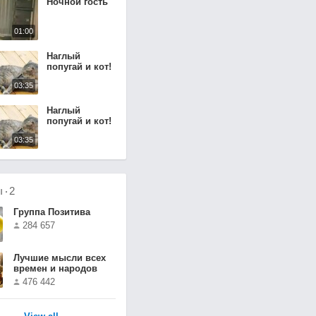
Ночной гость
01:00
Наглый
попугай и кот!
03:35
Наглый
попугай и кот!
03:35
ы
2
Группа Позитива
284 657
Лучшие мысли всех
времен и народов
476 442