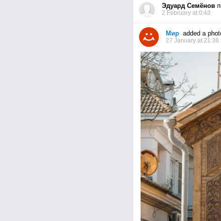
Эдуард Семёнов
п
2 February at 0:43
Мир
added a phot
27 January at 21:36