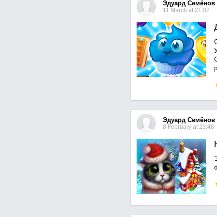
Эдуард Семёнов
11 March at 21:02
С
Эдуард Семёнов
8 February at 23:48
о