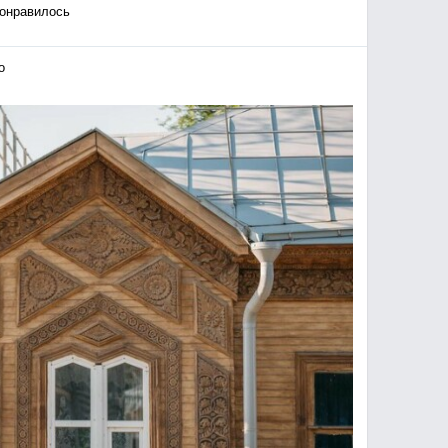
онравилось
o