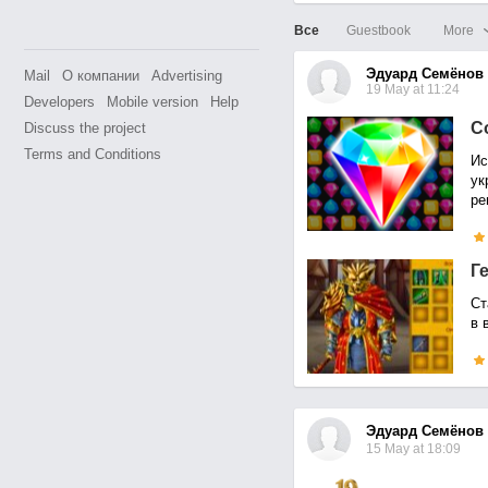
Все
Guestbook
More
Эдуард Семёнов
Mail
О компании
Advertising
19 May at 11:24
Developers
Mobile version
Help
С
Discuss the project
Terms and Conditions
Ис
ук
ре
Г
Ст
в 
Эдуард Семёнов
15 May at 18:09