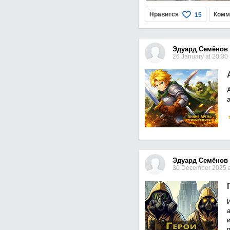
Нравится
Комм
15
Эдуард Семёнов
26 January at 20:30
Эдуард Семёнов
30 December 2025 a
и 
п