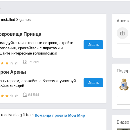
installed 2 games
Анкет
окровища Принца
следуйте таинственные острова, стройте
Играть
репления, сражайтесь с пиратами и
шайте интересные головоломки!
15 205
Подар
ерои Арены
ань героем, сражайся с боссами, участвуй
Играть
войне гильдий
84 544
received a gift from
Команда проекта Мой Мир
Виде