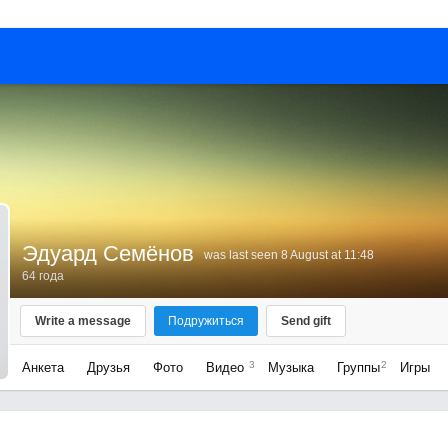
Эдуард Семёнов
was last seen 8 August at 11:48
64 года
Write a message
Подружиться
Send gift
3
2
Анкета
Друзья
Фото
Видео
Музыка
Группы
Игры