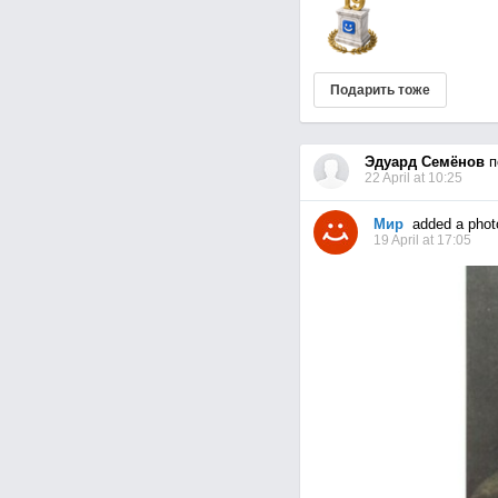
Подарить тоже
Эдуард Семёнов
п
22 April at 10:25
Мир
added a phot
19 April at 17:05