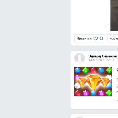
Нравится
Комм
13
Эдуард Семёнов
14 March at 22:07