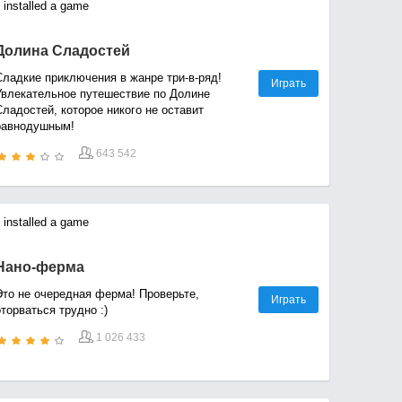
installed a game
Долина Сладостей
Сладкие приключения в жанре три-в-ряд!
Играть
Увлекательное путешествие по Долине
ладостей, которое никого не оставит
равнодушным!
643 542
installed a game
Нано-ферма
Это не очередная ферма! Проверьте,
Играть
торваться трудно :)
1 026 433