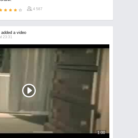
4 587
added a video
t 23:31
1:00