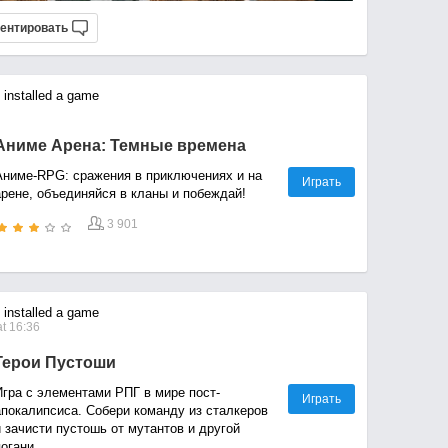
ентировать
installed a game
Аниме Арена: Темные времена
Аниме-RPG: сражения в приключениях и на
Играть
арене, объединяйся в кланы и побеждай!
3 901
installed a game
t 16:36
Герои Пустоши
Игра с элементами РПГ в мире пост-
Играть
апокалипсиса. Собери команду из сталкеров
зачисти пустошь от мутантов и другой
огани.