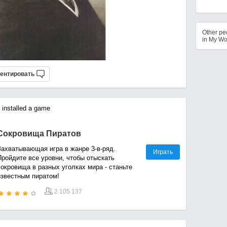
Other p
in My Wo
ентировать
installed a game
Сокровища Пиратов
Захватывающая игра в жанре 3-в-ряд.
Играть
Пройдите все уровни, чтобы отыскать
сокровища в разных уголках мира - станьте
известным пиратом!
2 105 137