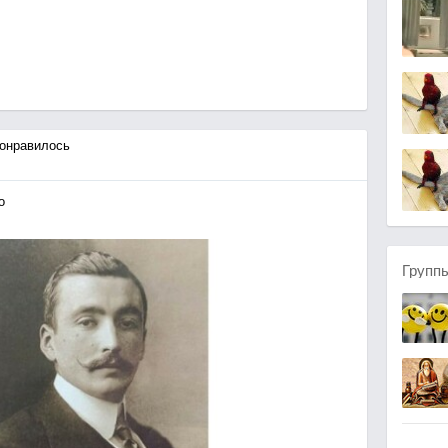
онравилось
o
Групп