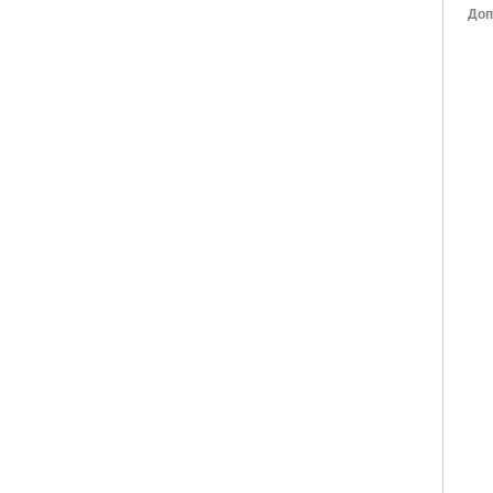
Доп
Цве
Тел
Сем
Алк
Кур
Цве
Зна
Ден
Вое
Дет
Про
Реж