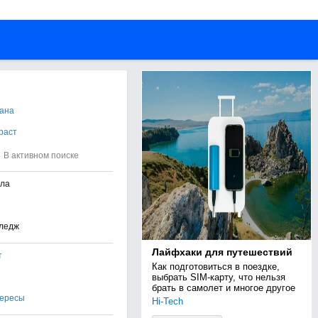
ана
раст
В активном поиске
ла
ледж
Лайфхаки для путешествий
т
Как подготовиться в поездке, 
выбрать SIM-карту, что нельзя 
брать в самолет и многое другое
ересы
Hi-Tech