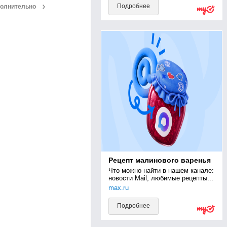
Подробнее
олнительно
т волос
осложение
ья
оголь
ение
т глаз
к зодиака
ь рождения
нная служба
Рецепт малинового варенья
и
Что можно найти в нашем канале: 
живание
новости Mail, любимые рецепты...
max.ru
им дня
Подробнее