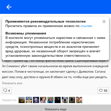
Применяются рекомендательные технологии
Прочитать правила их применении можно по
ссылке
.
Возможны упоминания
В контенте могут упоминаться наркотики и связанная с ними
Невероятная Фантастика
информация. Незаконное потребление наркотических
добавил видео
средств, психотропных веществ и их аналогов причиняет
06.08.2015
вред здоровью, их незаконный оборот запрещён и влечёт
Спаун / Spawn
установленную законодательством ответственность
Спаун / SpawnГод: 1997Жанр: фантастикаСтрана: США«Краповый берет» 
Эл Симмонс убит своим начальником во время выполнения очередной 
миссии. Попав в чистилище, он заключает сделку с Дьяволом. Сатана 
дает ему силу, доспехи и оружие.В обмен на то, чтобы еще раз увидеть 
свою жену, Симмонс должен предварить приход сил Зла на Землю. 
Оказавшись на свободе, он разрывает контракт в одностороннем 
порядке…
Нравится:
Показать еще