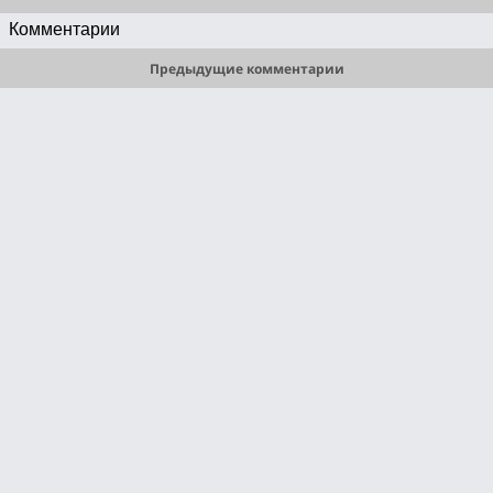
в мрачное царство американского захолустья, где самые смелые 
Комментарии
городские фантазии выглядят безобидными рождественскими 
сказками…
Предыдущие комментарии