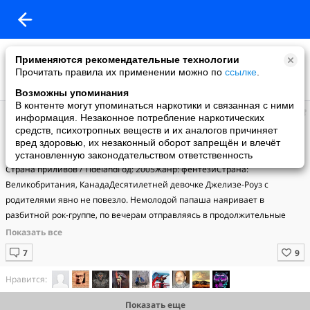
Применяются рекомендательные технологии
Прочитать правила их применении можно по
ссылке
.
Возможны упоминания
В контенте могут упоминаться наркотики и связанная с ними
Невероятная Фантастика
информация. Незаконное потребление наркотических
добавил видео
средств, психотропных веществ и их аналогов причиняет
13.07.2015
вред здоровью, их незаконный оборот запрещён и влечёт
Страна приливов / Tideland
установленную законодательством ответственность
Страна приливов / TidelandГод: 2005Жанр: фентезиСтрана: 
Великобритания, КанадаДесятилетней девочке Джелизе-Роуз с 
родителями явно не повезло. Немолодой папаша наяривает в 
разбитной рок-группе, по вечерам отправляясь в продолжительные 
наркотические трипы, мама сидит на таблетках и героине. Но несмотря 
на это, дочь любит своих родных, ведь других у неё просто нет. В 
подружках — оторванные головы кукол. Нездоровый образ жизни 
сводит матушку в могилу, и Ной (отец) решает увести Джелизу-Роуз в 
Нравится:
дом своего детства, расположенный в бескрайних просторах 
Показать еще
пшеничных полей на окраине города. Побег от реальности приведёт их 