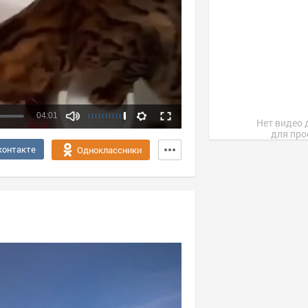
04:01
Нет видео 
для про
Качество:
контакте
Одноклассники
360p
720p