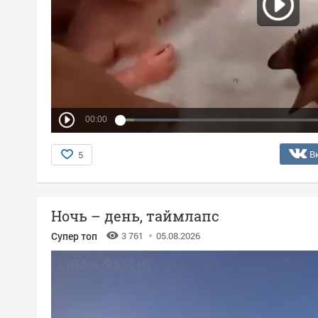
00:00
В
5
Ночь – день, таймлапс
Супер топ
3 761
05.08.2026