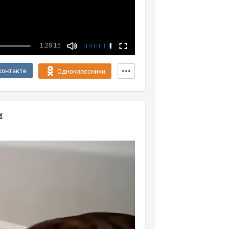
1:28:15
контакте
Одноклассники
и