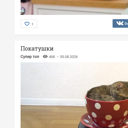
В
1
Покатушки
Супер топ
468
05.08.2026