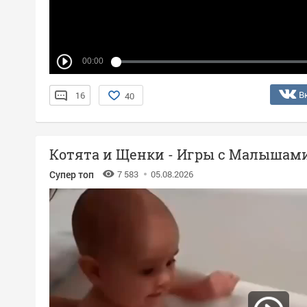
00:00
В
16
40
Котята и Щенки - Игры с Малышам
Супер топ
7 583
05.08.2026