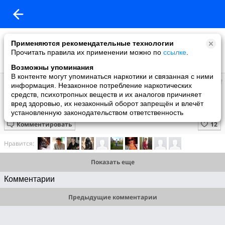
Применяются рекомендательные технологии
Прочитать правила их применении можно по
ссылке
.
Возможны упоминания
В контенте могут упоминаться наркотики и связанная с ними
Супер топ
информация. Незаконное потребление наркотических
добавил видео
средств, психотропных веществ и их аналогов причиняет
1 апреля
вред здоровью, их незаконный оборот запрещён и влечёт
Хаски удивлен, что его кровать занята
установленную законодательством ответственность
Комментировать
Нравится:
Показать еще
Комментарии
Предыдущие комментарии