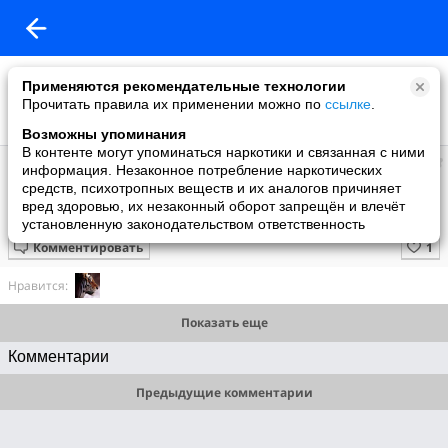
Применяются рекомендательные технологии
Прочитать правила их применении можно по
ссылке
.
Возможны упоминания
В контенте могут упоминаться наркотики и связанная с ними
Супер топ
информация. Незаконное потребление наркотических
добавил видео
средств, психотропных веществ и их аналогов причиняет
11 мая
вред здоровью, их незаконный оборот запрещён и влечёт
Лагуна Парон
установленную законодательством ответственность
Комментировать
Нравится:
Показать еще
Комментарии
Предыдущие комментарии