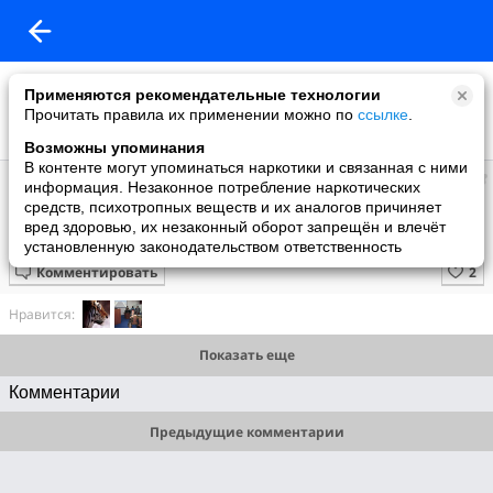
Применяются рекомендательные технологии
Прочитать правила их применении можно по
ссылке
.
Возможны упоминания
В контенте могут упоминаться наркотики и связанная с ними
Супер топ
информация. Незаконное потребление наркотических
добавил видео
средств, психотропных веществ и их аналогов причиняет
13 мая
вред здоровью, их незаконный оборот запрещён и влечёт
Кошки и змеи
установленную законодательством ответственность
Комментировать
Нравится:
Показать еще
Комментарии
Предыдущие комментарии