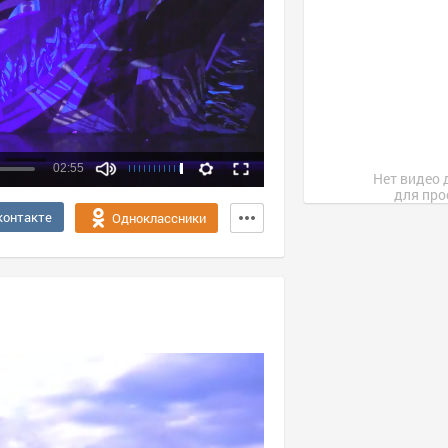
02:55
Нет видео 
для про
Качество:
контакте
Одноклассники
360p
720p