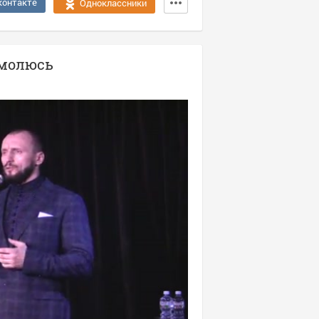
контакте
Одноклассники
омолюсь