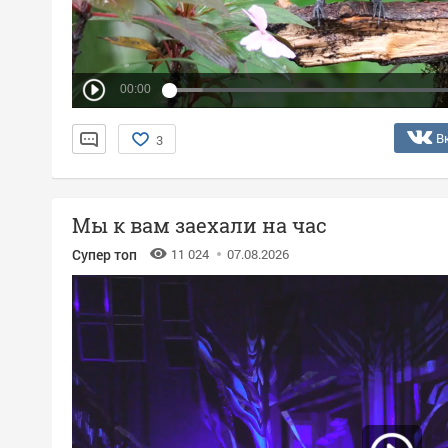
00:00
В
3
Мы к вам заехали на час
Супер топ
11 024
07.08.2026