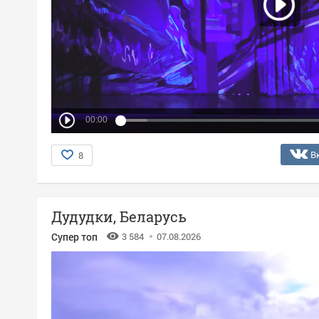
00:00
В
8
Дудудки, Беларусь
Супер топ
3 584
07.08.2026