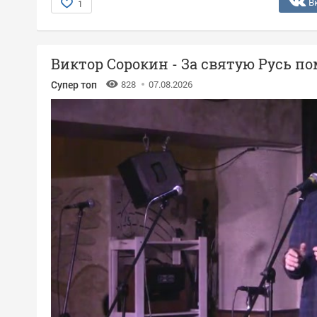
В
1
Виктор Сорокин - За святую Русь п
Супер топ
828
07.08.2026