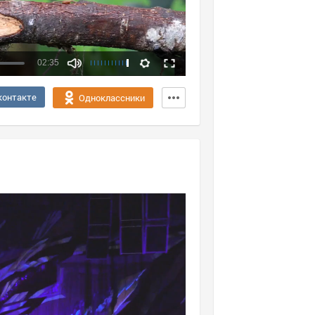
02:35
Качество:
контакте
Одноклассники
360p
720p