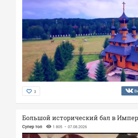
В
3
Большой исторический бал в Импер
Супер топ
1 805
07.08.2026