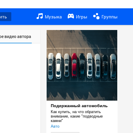
ить
Музыка
Игры
Группы
ое видео автора
Подержанный автомобиль
Как купить, на что обратить 
внимание, какие "подводные 
камни"
Авто