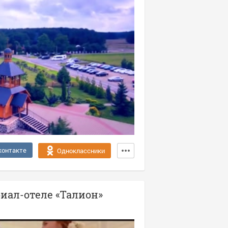
контакте
Одноклассники
иал-отеле «Талион»