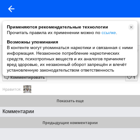
Применяются рекомендательные технологии
Прочитать правила их применении можно по
ссылке
.
Возможны упоминания
В контенте могут упоминаться наркотики и связанная с ними
Супер топ
информация. Незаконное потребление наркотических
добавил видео
средств, психотропных веществ и их аналогов причиняет
20 мая
вред здоровью, их незаконный оборот запрещён и влечёт
Идеи декора
установленную законодательством ответственность
Комментировать
Нравится:
Показать еще
Комментарии
Предыдущие комментарии