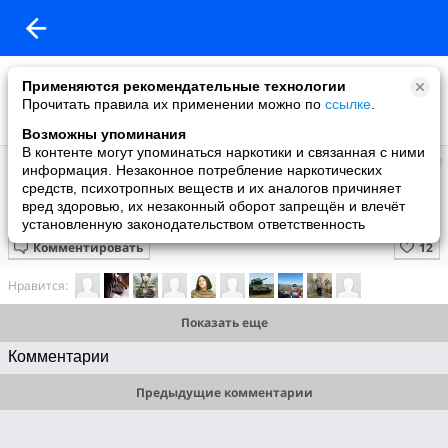
Применяются рекомендательные технологии
Прочитать правила их применении можно по
ссылке
.
Возможны упоминания
В контенте могут упоминаться наркотики и связанная с ними
Супер топ
информация. Незаконное потребление наркотических
добавил видео
средств, психотропных веществ и их аналогов причиняет
1 июня
вред здоровью, их незаконный оборот запрещён и влечёт
Черно-хвостая птица Годвита
установленную законодательством ответственность
Комментировать
Нравится:
Показать еще
Комментарии
Предыдущие комментарии