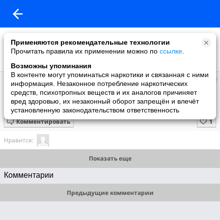
Применяются рекомендательные технологии
Прочитать правила их применении можно по
ссылке
.
Возможны упоминания
В контенте могут упоминаться наркотики и связанная с ними
Супер топ
информация. Незаконное потребление наркотических
добавил видео
средств, психотропных веществ и их аналогов причиняет
3 июня
вред здоровью, их незаконный оборот запрещён и влечёт
Гнездо ласточек
установленную законодательством ответственность
Комментировать
Нравится:
Показать еще
Комментарии
Предыдущие комментарии