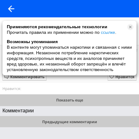
Применяются рекомендательные технологии
Прочитать правила их применении можно по
ссылке
.
Возможны упоминания
В контенте могут упоминаться наркотики и связанная с ними
Супер топ
информация. Незаконное потребление наркотических
добавил видео
средств, психотропных веществ и их аналогов причиняет
3 июня
вред здоровью, их незаконный оборот запрещён и влечёт
Стрижка))
установленную законодательством ответственность
Комментировать
Нравится
Нравится:
Показать еще
Комментарии
Предыдущие комментарии