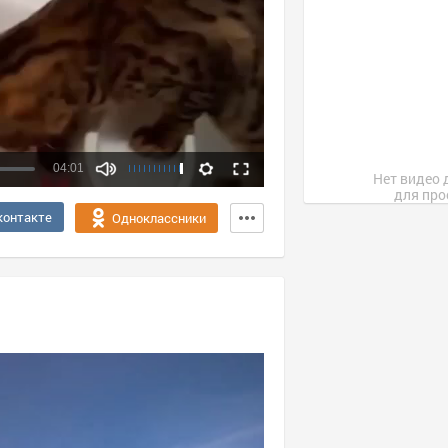
04:01
Нет видео 
для про
Качество:
контакте
Одноклассники
360p
720p