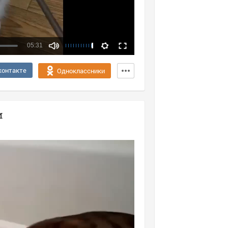
05:31
Качество:
контакте
Одноклассники
360p
720p
и