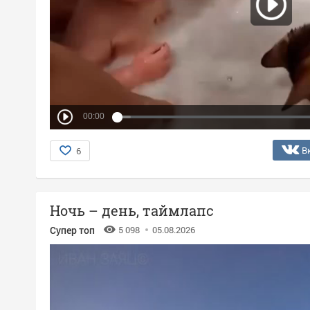
00:00
В
6
Ночь – день, таймлапс
Супер топ
5 098
05.08.2026