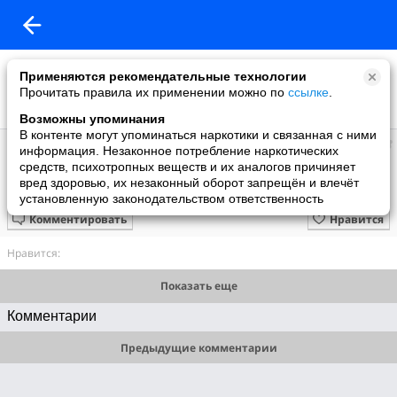
Применяются рекомендательные технологии
Прочитать правила их применении можно по
ссылке
.
Возможны упоминания
В контенте могут упоминаться наркотики и связанная с ними
Супер топ
информация. Незаконное потребление наркотических
добавил видео
средств, психотропных веществ и их аналогов причиняет
3 июня
вред здоровью, их незаконный оборот запрещён и влечёт
Малыши и вода))
установленную законодательством ответственность
Комментировать
Нравится
Нравится:
Показать еще
Комментарии
Предыдущие комментарии