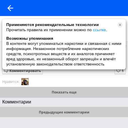
Применяются рекомендательные технологии
Прочитать правила их применении можно по
ссылке
.
Возможны упоминания
В контенте могут упоминаться наркотики и связанная с ними
Супер топ
информация. Незаконное потребление наркотических
добавил видео
средств, психотропных веществ и их аналогов причиняет
3 июня
вред здоровью, их незаконный оборот запрещён и влечёт
Малыши, играющие с водой
установленную законодательством ответственность
Комментировать
Нравится:
Показать еще
Комментарии
Предыдущие комментарии