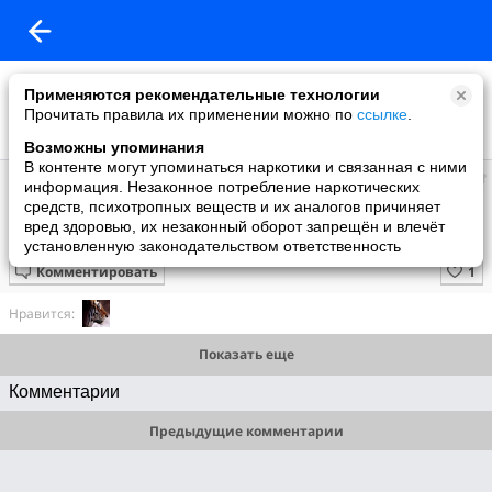
Применяются рекомендательные технологии
Прочитать правила их применении можно по
ссылке
.
Возможны упоминания
В контенте могут упоминаться наркотики и связанная с ними
Супер топ
информация. Незаконное потребление наркотических
добавил видео
средств, психотропных веществ и их аналогов причиняет
5 июня
вред здоровью, их незаконный оборот запрещён и влечёт
Удивительная находка
установленную законодательством ответственность
Комментировать
Нравится:
Показать еще
Комментарии
Предыдущие комментарии