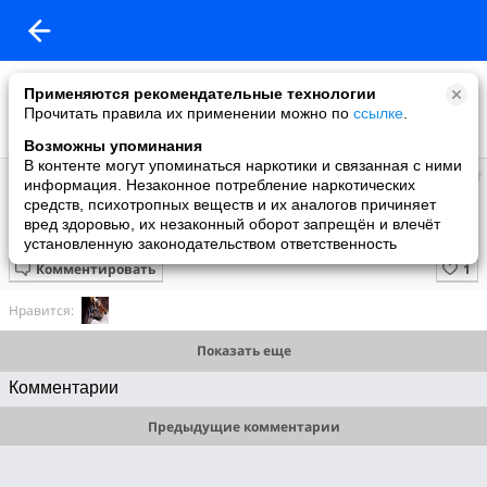
Применяются рекомендательные технологии
Прочитать правила их применении можно по
ссылке
.
Возможны упоминания
В контенте могут упоминаться наркотики и связанная с ними
Супер топ
информация. Незаконное потребление наркотических
добавил видео
средств, психотропных веществ и их аналогов причиняет
8 июня
вред здоровью, их незаконный оборот запрещён и влечёт
Как это сделано. Изюм
установленную законодательством ответственность
Комментировать
Нравится:
Показать еще
Комментарии
Предыдущие комментарии