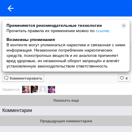
Применяются рекомендательные технологии
Прочитать правила их применении можно по
ссылке
.
Возможны упоминания
В контенте могут упоминаться наркотики и связанная с ними
Супер топ
информация. Незаконное потребление наркотических
добавил видео
средств, психотропных веществ и их аналогов причиняет
10 июня
вред здоровью, их незаконный оборот запрещён и влечёт
МАЛЕНЬКАЯ, но очень КОВАРНАЯ птичка и ее друзья!
установленную законодательством ответственность
МЕДОУКАЗЧИК - интересные факты
Комментировать
Нравится:
Показать еще
Комментарии
Предыдущие комментарии