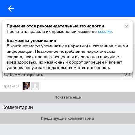
Применяются рекомендательные технологии
Прочитать правила их применении можно по
ссылке
.
Возможны упоминания
В контенте могут упоминаться наркотики и связанная с ними
Супер топ
информация. Незаконное потребление наркотических
добавил видео
средств, психотропных веществ и их аналогов причиняет
10 июня
вред здоровью, их незаконный оборот запрещён и влечёт
Трюки на бильярде
установленную законодательством ответственность
Комментировать
Нравится:
Показать еще
Комментарии
Предыдущие комментарии