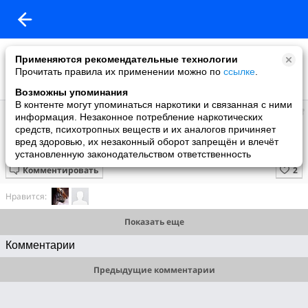
Применяются рекомендательные технологии
Прочитать правила их применении можно по
ссылке
.
Возможны упоминания
В контенте могут упоминаться наркотики и связанная с ними
Супер топ
информация. Незаконное потребление наркотических
добавил видео
средств, психотропных веществ и их аналогов причиняет
10 июня
вред здоровью, их незаконный оборот запрещён и влечёт
😻🐶 Кошки и собаки 😻🐶
установленную законодательством ответственность
Комментировать
Нравится:
Показать еще
Комментарии
Предыдущие комментарии