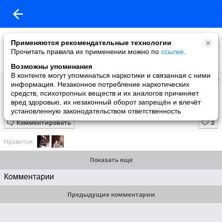
Применяются рекомендательные технологии
Прочитать правила их применении можно по
ссылке
.
Возможны упоминания
В контенте могут упоминаться наркотики и связанная с ними
Супер топ
информация. Незаконное потребление наркотических
добавил видео
средств, психотропных веществ и их аналогов причиняет
12 июня
вред здоровью, их незаконный оборот запрещён и влечёт
Подборка милых моментов
установленную законодательством ответственность
Комментировать
Нравится:
Показать еще
Комментарии
Предыдущие комментарии