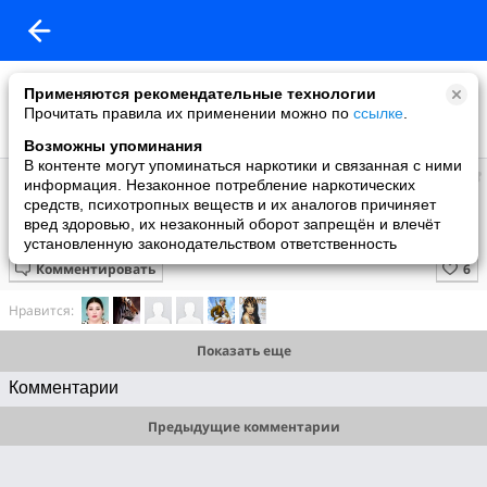
Применяются рекомендательные технологии
Прочитать правила их применении можно по
ссылке
.
Возможны упоминания
В контенте могут упоминаться наркотики и связанная с ними
Супер топ
информация. Незаконное потребление наркотических
добавил видео
средств, психотропных веществ и их аналогов причиняет
15 июня
вред здоровью, их незаконный оборот запрещён и влечёт
Онагадори
установленную законодательством ответственность
Комментировать
Нравится:
Показать еще
Комментарии
Предыдущие комментарии