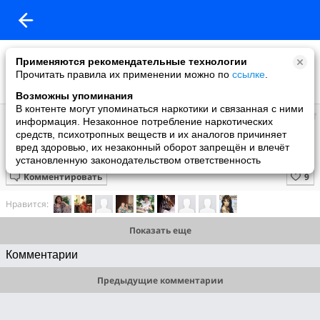
Применяются рекомендательные технологии
Прочитать правила их применении можно по
ссылке
.
Возможны упоминания
В контенте могут упоминаться наркотики и связанная с ними
Супер топ
информация. Незаконное потребление наркотических
добавил видео
средств, психотропных веществ и их аналогов причиняет
15 июня
вред здоровью, их незаконный оборот запрещён и влечёт
Щенки аляскинского маламута
установленную законодательством ответственность
Комментировать
Нравится:
Показать еще
Комментарии
Предыдущие комментарии