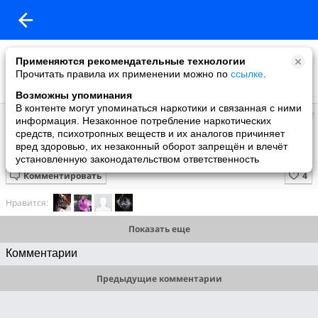
Применяются рекомендательные технологии
Прочитать правила их применении можно по
ссылке
.
Возможны упоминания
В контенте могут упоминаться наркотики и связанная с ними
Супер топ
информация. Незаконное потребление наркотических
добавил видео
средств, психотропных веществ и их аналогов причиняет
15 июня
вред здоровью, их незаконный оборот запрещён и влечёт
10 невероятных скульптур
установленную законодательством ответственность
Комментировать
Нравится:
Показать еще
Комментарии
Предыдущие комментарии