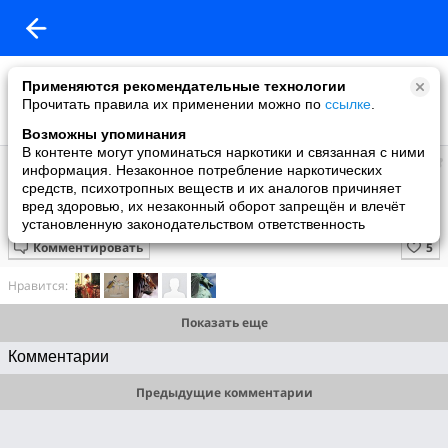
Применяются рекомендательные технологии
Прочитать правила их применении можно по
ссылке
.
Возможны упоминания
В контенте могут упоминаться наркотики и связанная с ними
Супер топ
информация. Незаконное потребление наркотических
добавил видео
средств, психотропных веществ и их аналогов причиняет
15 июня
вред здоровью, их незаконный оборот запрещён и влечёт
Гитарист Чон Сон Хо
установленную законодательством ответственность
Комментировать
Нравится:
Показать еще
Комментарии
Предыдущие комментарии