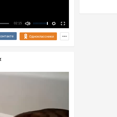
02:15
Качество:
контакте
Одноклассники
360p
1080p
и