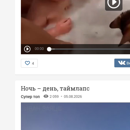
00:00
В
4
Ночь – день, таймлапс
Супер топ
2 059
05.08.2026