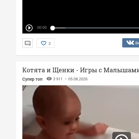
00:00
В
3
Котята и Щенки - Игры с Малышам
Супер топ
3 911
05.08.2026