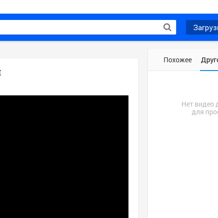
Загруз
Похожее
Друг
л
Нет видео 
для про