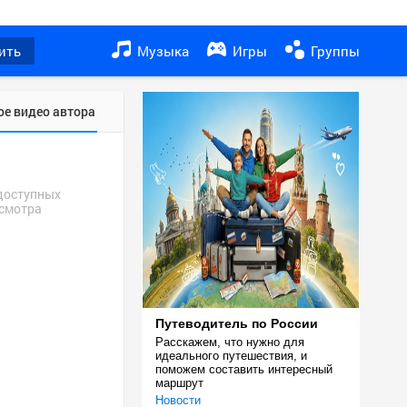
ить
Музыка
Игры
Группы
ое видео автора
доступных
смотра
Путеводитель по России
Расскажем, что нужно для 
идеального путешествия, и 
поможем составить интересный 
маршрут
Новости