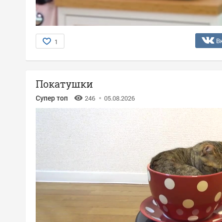
В
1
Покатушки
Супер топ
246
05.08.2026