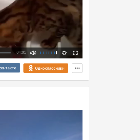
04:01
Качество:
контакте
Одноклассники
360p
720p