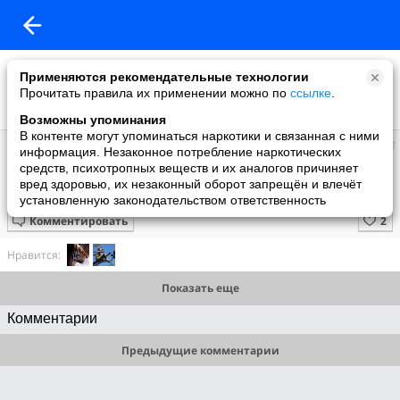
Применяются рекомендательные технологии
Прочитать правила их применении можно по
ссылке
.
Возможны упоминания
В контенте могут упоминаться наркотики и связанная с ними
Супер топ
информация. Незаконное потребление наркотических
добавил видео
средств, психотропных веществ и их аналогов причиняет
6 июля
вред здоровью, их незаконный оборот запрещён и влечёт
Рача - ближе к природе
установленную законодательством ответственность
Комментировать
Нравится:
Показать еще
Комментарии
Предыдущие комментарии