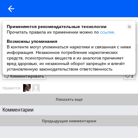
Применяются рекомендательные технологии
Прочитать правила их применении можно по
ссылке
.
Возможны упоминания
В контенте могут упоминаться наркотики и связанная с ними
Супер топ
информация. Незаконное потребление наркотических
добавил видео
средств, психотропных веществ и их аналогов причиняет
6 июля
вред здоровью, их незаконный оборот запрещён и влечёт
Фестиваль роликовых коньков
установленную законодательством ответственность
Комментировать
Нравится:
Показать еще
Комментарии
Предыдущие комментарии